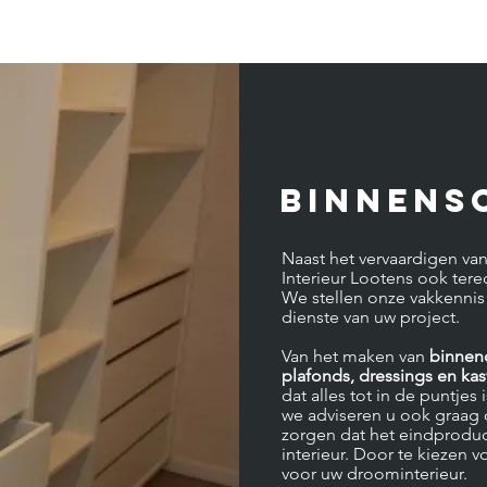
BINNENS
Naast het vervaardigen va
Interieur Lootens ook terec
We stellen onze vakkennis
dienste van uw project.
Van het maken van
binnend
plafonds, dressings en ka
dat alles tot in de puntje
we adviseren u ook graag
zorgen dat het eindproduct
interieur. Door te kiezen v
voor uw droominterieur.