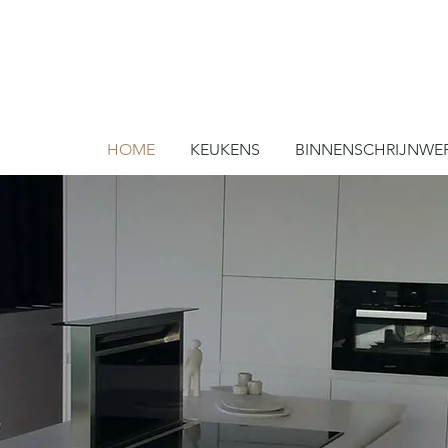
32.474
HOME
KEUKENS
BINNENSCHRIJNWE