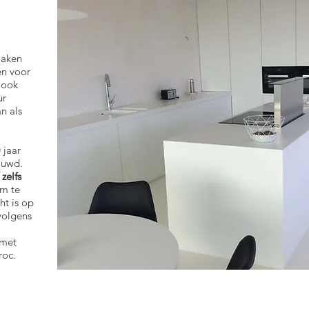
aken
en voor
 ook
ur
n als
 jaar
ouwd.
zelfs
em te
ht is op
 volgens
 met
roc.
Meer info