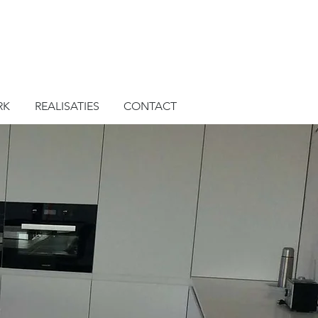
 27 21 14
I
info@interieurlootens.be
RK
REALISATIES
CONTACT