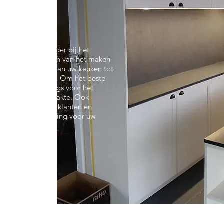
K
ligt in het bijzonder bij het
maat.
Dit kan gaan van het maken
 past bij de rest van uw keuken tot
tie van uw keuken
. Om het beste
n we hiervoor langs voor het
chikbare oppervlakte. Ook
de wensen van de klanten en
praktische oplossing voor uw