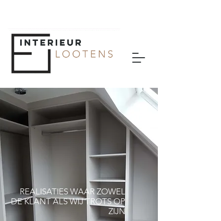
32.474 27 21 14
I
info@interieurlootens.be
REALISATIES WAAR ZOWEL
DE KLANT ALS WIJ TROTS OP
ZIJN